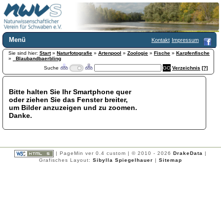
Menü
Kontakt
Impressum
Sie sind hier:
Home
Start
»
Naturfotografie
»
Artenpool
»
Zoologie
»
Fische
»
Karpfenfische
»
_Blaubandbaerbling
Wir über uns
Suche
Verzeichnis
[?]
Satzung
+
Mitglied werden
Bitte halten Sie Ihr Smartphone quer
Chronik
oder ziehen Sie das Fenster breiter,
Publikationen
+
um Bilder anzuzeigen und zu zoomen.
Danke.
Programm
Kontakt
Gästebuch
Links
| PageMin ver 0.4 custom | © 2010 - 2026
DrakeData
|
Grafisches Layout:
Sibylla Spiegelhauer
|
Sitemap
Licca liber
Newsletter
Impressum
Datenschutzerklärung
Botanik
+