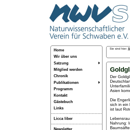
Sie sind hier:
S
Home
Wir über uns
Satzung
Goldgl
Mitglied werden
Chronik
Der Goldgl
Deutschlan
Publikationen
Unterfamil
Programm
Asien komm
Kontakt
Die Engerl
Gästebuch
sich in ei
Links
ist laut Ro
Lebensraum
Licca liber
Nahrung: I
Baumsäfte
Newsletter