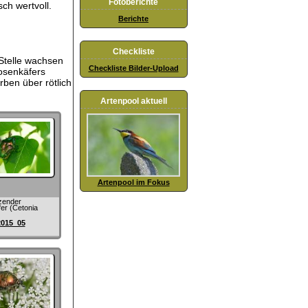
Fotoberichte
ch wertvoll.
Berichte
Checkliste
Stelle wachsen
Checkliste Bilder-Upload
Rosenkäfers
ben über rötlich
Artenpool aktuell
Artenpool im Fokus
zender
er (Cetonia
2015_05