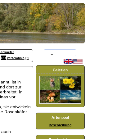
enkaefer
Verzeichnis
[?]
Galerien
nt, ist in
nd dort zur
rbreitet. In
inas vor.
 sie entwickeln
de Rosenkäfer
Artenpool
Beschreibung
r auch