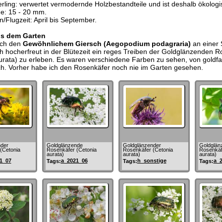
rling: verwertet vermodernde Holzbestandteile und ist deshalb ökologis
e: 15 - 20 mm.
Flugzeit: April bis September.
us dem Garten
ch den
Gewöhnlichem Giersch (Aegopodium podagraria)
an einer 
ich hocherfreut in der Blütezeit ein reges Treiben der Goldglänzenden 
urata) zu erleben. Es waren verschiedene Farben zu sehen, von goldfar
ch. Vorher habe ich den Rosenkäfer noch nie im Garten gesehen.
der
Goldglänzende
Goldglänzender
Goldglän
(Cetonia
Rosenkäfer (Cetonia
Rosenkäfer (Cetonia
Rosenkäf
aurata)
aurata)
aurata)
1_07
a_2021_06
h_sonstige
a_
Tags:
Tags:
Tags: