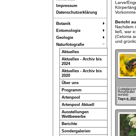
Larve/Enge
Impressum
Körperläng
Vorkommen/
Datenschutzerklärung
Bericht a
Botanik
Nachdem i
Entomologie
ließ, war 
(Cetonia a
Geologie
und grünli
Naturfotografie
Aktuelles
Aktuelles - Archiv bis
2024
Aktuelles - Archiv bis
2020
Über uns
Goldglänzen
Programm
Rosenkäfer 
aurata)
Artenpool
a_202
Tags:
Artenpool Aktuell
Ausstellungen
Wettbewerbe
Berichte
Sondergalerien