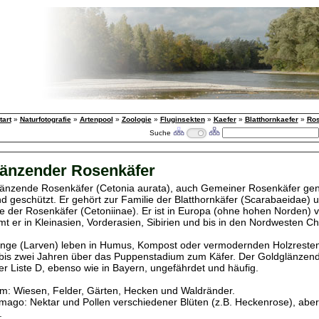
tart
»
Naturfotografie
»
Artenpool
»
Zoologie
»
Fluginsekten
»
Kaefer
»
Blatthornkaefer
»
Ros
Suche
änzender Rosenkäfer
änzende Rosenkäfer (Cetonia aurata), auch Gemeiner Rosenkäfer genan
d geschützt. Er gehört zur Familie der Blatthornkäfer (Scarabaeidae) u
ie der Rosenkäfer (Cetoniinae). Er ist in Europa (ohne hohen Norden) ve
t er in Kleinasien, Vorderasien, Sibirien und bis in den Nordwesten Ch
inge (Larven) leben in Humus, Kompost oder vermodernden Holzresten,
n bis zwei Jahren über das Puppenstadium zum Käfer. Der Goldglänzen
ter Liste D, ebenso wie in Bayern, ungefährdet und häufig.
: Wiesen, Felder, Gärten, Hecken und Waldränder.
mago: Nektar und Pollen verschiedener Blüten (z.B. Heckenrose), abe
.