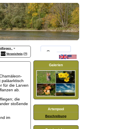
nfliegen_
»
Verzeichnis
[?]
Galerien
 Chamäleon-
t paläarktisch
r für die Larven
flanzen ab.
fliegen; die
nander stoßende
Artenpool
Beschreibung
und im