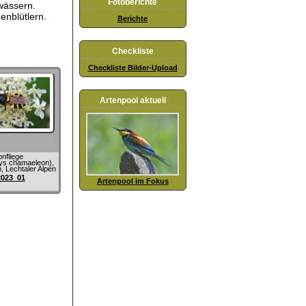
Fotoberichte
wässern.
enblütlern.
Berichte
Checkliste
Checkliste Bilder-Upload
Artenpool aktuell
nfliege
mys chamaeleon),
 Lechtaler Alpen
2023_01
Artenpool im Fokus