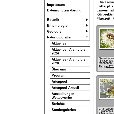
Die Larven
Impressum
Futterpfl
Larvenna
Datenschutzerklärung
Körperlän
Flugzeit
: 
Botanik
Entomologie
Geologie
Naturfotografie
Aktuelles
Aktuelles - Archiv bis
2024
Gemeine Waf
Aktuelles - Archiv bis
(Stratiomys
2020
Männchen
a_201
Tags:
Über uns
Programm
Artenpool
Artenpool Aktuell
Ausstellungen
Wettbewerbe
Berichte
Chamäleonfl
Sondergalerien
(Stratiomys
2 Männchen,