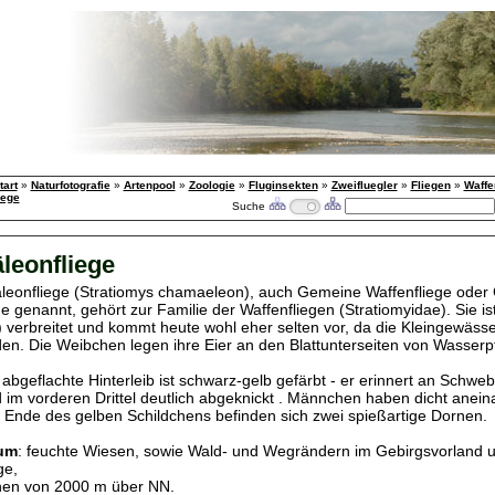
tart
»
Naturfotografie
»
Artenpool
»
Zoologie
»
Fluginsekten
»
Zweifluegler
»
Fliegen
»
Waffe
iege
Suche
eonfliege
eonfliege (Stratiomys chamaeleon), auch Gemeine Waffenfliege oder
e genannt, gehört zur Familie der Waffenfliegen (Stratiomyidae). Sie is
h) verbreitet und kommt heute wohl eher selten vor, da die Kleingewässe
en. Die Weibchen legen ihre Eier an den Blattunterseiten von Wasserp
 abgeflachte Hinterleib ist schwarz-gelb gefärbt - er erinnert an Schweb
d im vorderen Drittel deutlich abgeknickt . Männchen haben dicht anei
Ende des gelben Schildchens befinden sich zwei spießartige Dornen.
um
: feuchte Wiesen, sowie Wald- und Wegrändern im Gebirgsvorland 
ge,
hen von 2000 m über NN.