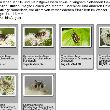
 leben in Still- und Kleinstgewässern sowie in langsam fließenden Ge
anzen/Blüten Imago
: Dolden von Möhren, Bärenklau und anderen Dold
hrung
: räuberisch, vor allem von verschiedenen Einzellern im Wasser.
ge
: 14 - 16 mm.
Mai bis August.
fenfliege
Gemeine Waffenfliege
Chamäleonfliege
Chamäleo
 chameleon),
(Stratiomys chameleon),
(Stratiomys chamaeleon),
(Stratio
Männchen
Weibchen
Weibchen,
1800 m
6_07
a_2016_07
a_2023_01
a_
Tags:
Tags:
Tags:
iege
Chamäleonfliege
 chamaeleon),
(Stratiomys chamaeleon),
 Lechtaler
Lechtaler Alpen 1800 m