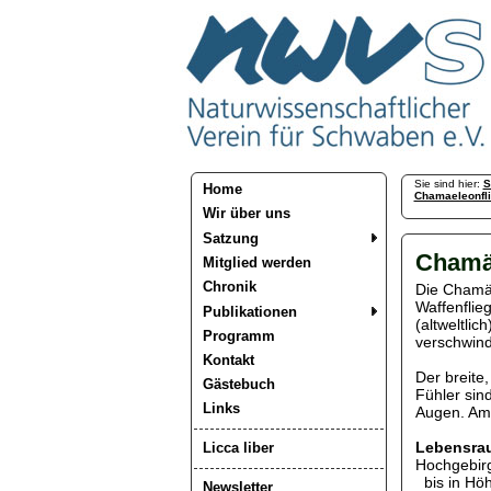
Sie sind hier:
S
Home
Chamaeleonfl
Wir über uns
Satzung
Chamäl
Mitglied werden
Chronik
Die Chamäl
Waffenflieg
Publikationen
(altweltlic
Programm
verschwind
Kontakt
Der breite,
Gästebuch
Fühler sin
Links
Augen. Am 
Lebensra
Licca liber
Hochgebir
bis in Hö
Newsletter