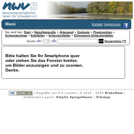
Menü
Kontakt
Impressum
Sie sind hier:
Home
Start
»
Naturfotografie
»
Artenpool
»
Zoologie
»
Fluginsekten
»
Schmetterlinge
»
Edelfalter
»
Scheckenfalter
»
Ehrenpreis-Scheckenfalter
Wir über uns
Suche
Verzeichnis
[?]
Satzung
+
Mitglied werden
Bitte halten Sie Ihr Smartphone quer
Chronik
oder ziehen Sie das Fenster breiter,
Publikationen
+
um Bilder anzuzeigen und zu zoomen.
Danke.
Programm
Kontakt
Gästebuch
Links
| PageMin ver 0.4 custom | © 2010 - 2026
DrakeData
|
Grafisches Layout:
Sibylla Spiegelhauer
|
Sitemap
Licca liber
Newsletter
Impressum
Datenschutzerklärung
Botanik
+