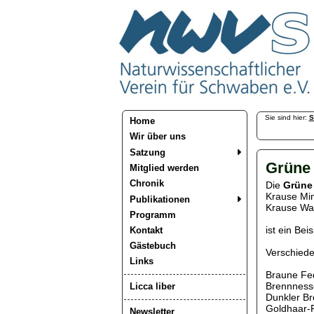
Sie sind hier:
S
Home
Wir über uns
Satzung
Grüne 
Mitglied werden
Chronik
Die
Grüne
Krause Min
Publikationen
Krause Wa
Programm
ist ein Beis
Kontakt
Gästebuch
Verschiede
Links
Braune Fed
Brennnesse
Licca liber
Dunkler Br
Goldhaar-R
Newsletter