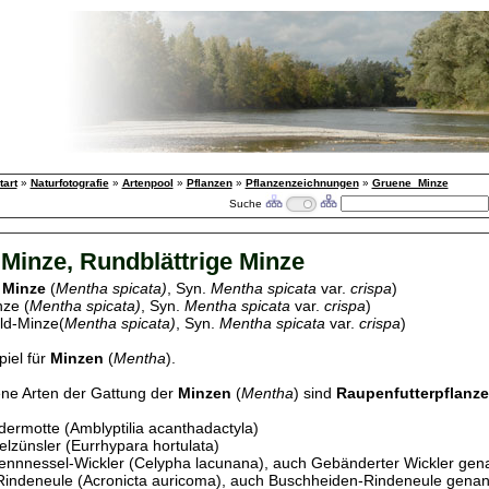
tart
»
Naturfotografie
»
Artenpool
»
Pflanzen
»
Pflanzenzeichnungen
»
Gruene_Minze
Suche
Minze, Rundblättrige Minze
 Minze
(
Mentha spicata)
, Syn.
Mentha spicata
var.
crispa
)
ze (
Mentha spicata)
, Syn.
Mentha spicata
var.
crispa
)
ld-Minze(
Mentha spicata)
, Syn.
Mentha spicata
var.
crispa
)
piel für
Minzen
(
Mentha
).
ne Arten der Gattung der
Minzen
(
Mentha
) sind
Raupenfutterpflanz
ermotte (Amblyptilia acanthadactyla)
lzünsler (Eurrhypara hortulata)
ennnessel-Wickler (Celypha lacunana), auch Gebänderter Wickler gen
indeneule (Acronicta auricoma), auch Buschheiden-Rindeneule genan