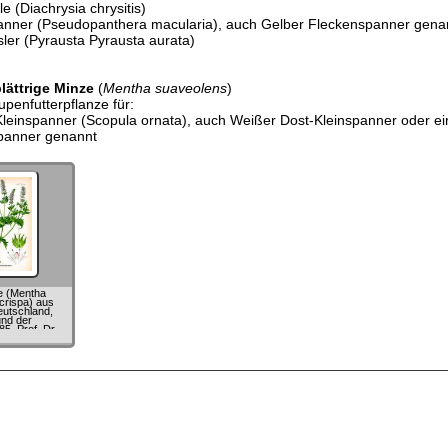
e (Diachrysia chrysitis)
nner (Pseudopanthera macularia), auch Gelber Fleckenspanner gena
ler (Pyrausta Pyrausta aurata)
ättrige Minze
(
Mentha suaveolens
)
upenfutterpflanze für:
einspanner (Scopula ornata), auch Weißer Dost-Kleinspanner oder ei
anner genannt
e (Mentha
 crispa) aus
eutschland,
und der
5, Prof. Dr.
m Thomé