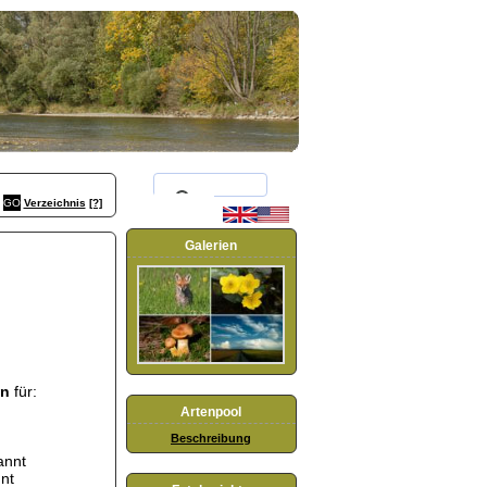
Verzeichnis
[?]
Galerien
en
für:
Artenpool
Beschreibung
annt
nt