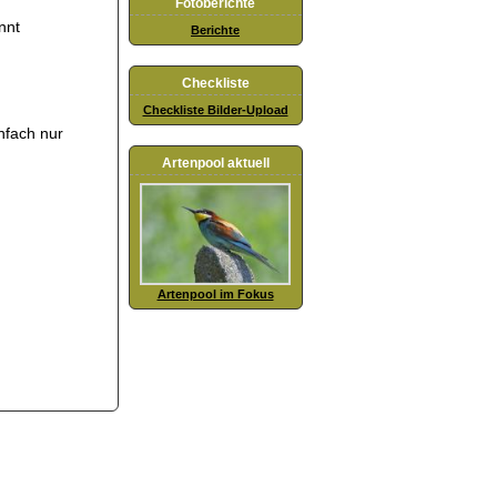
Fotoberichte
nnt
Berichte
Checkliste
Checkliste Bilder-Upload
nfach nur
Artenpool aktuell
Artenpool im Fokus