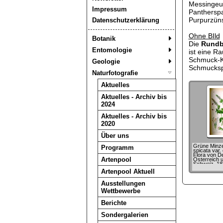
Messingeul
Impressum
Pantherspa
Purpurzüns
Datenschutzerklärung
Ohne BIld
Botanik
Die
Rundbl
Entomologie
ist eine Ra
Schmuck-Kl
Geologie
Schmucksp
Naturfotografie
Aktuelles
Aktuelles - Archiv bis
2024
Aktuelles - Archiv bis
2020
Über uns
Grüne Minz
Programm
spicata var.
Flora von D
Artenpool
Österreich 
Schweiz, 188
Otto Wilhel
Artenpool Aktuell
Ausstellungen
Wettbewerbe
Berichte
Sondergalerien