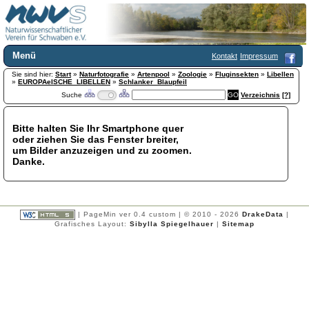
Menü
Kontakt
Impressum
Sie sind hier:
Home
Start
»
Naturfotografie
»
Artenpool
»
Zoologie
»
Fluginsekten
»
Libellen
»
EUROPAeISCHE_LIBELLEN
»
Schlanker_Blaupfeil
Wir über uns
Suche
Verzeichnis
[?]
Satzung
+
Mitglied werden
Bitte halten Sie Ihr Smartphone quer
Chronik
oder ziehen Sie das Fenster breiter,
Publikationen
+
um Bilder anzuzeigen und zu zoomen.
Danke.
Programm
Kontakt
Gästebuch
Links
| PageMin ver 0.4 custom | © 2010 - 2026
DrakeData
|
Grafisches Layout:
Sibylla Spiegelhauer
|
Sitemap
Licca liber
Newsletter
Impressum
Datenschutzerklärung
Botanik
+