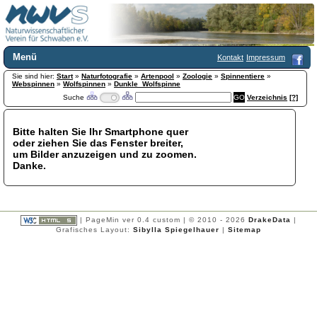
Menü
Kontakt
Impressum
Sie sind hier:
Home
Start
»
Naturfotografie
»
Artenpool
»
Zoologie
»
Spinnentiere
»
Webspinnen
»
Wolfspinnen
»
Dunkle_Wolfspinne
Wir über uns
Suche
Verzeichnis
[?]
Satzung
+
Mitglied werden
Bitte halten Sie Ihr Smartphone quer
Chronik
oder ziehen Sie das Fenster breiter,
Publikationen
+
um Bilder anzuzeigen und zu zoomen.
Danke.
Programm
Kontakt
Gästebuch
Links
| PageMin ver 0.4 custom | © 2010 - 2026
DrakeData
|
Grafisches Layout:
Sibylla Spiegelhauer
|
Sitemap
Licca liber
Newsletter
Impressum
Datenschutzerklärung
Botanik
+