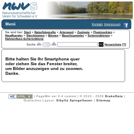
Menü
Kontakt
Impressum
Sie sind hier:
Home
Start
»
Naturfotografie
»
Artenpool
»
Zoologie
»
Fluginsekten
»
Hautfluegler
»
Stechimmen
»
Bienen
»
Bauchsammler
»
Scherenbienen
»
Wir über uns
Hahnenfuss-Scherenbiene
Suche
Verzeichnis
[?]
Satzung
+
Mitglied werden
Chronik
Bitte halten Sie Ihr Smartphone quer
oder ziehen Sie das Fenster breiter,
Publikationen
+
um Bilder anzuzeigen und zu zoomen.
Programm
Danke.
Kontakt
Gästebuch
Links
| PageMin ver 0.4 custom | © 2010 - 2026
DrakeData
|
Licca liber
Grafisches Layout:
Sibylla Spiegelhauer
|
Sitemap
Newsletter
Impressum
Datenschutzerklärung
Botanik
+