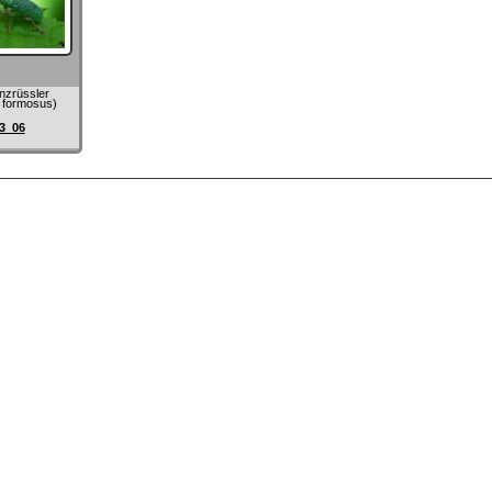
nzrüssler
 formosus)
3_06