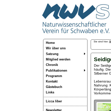
Sie sind hier:
S
Home
Wir über uns
Satzung
Seidig
Mitglied werden
Chronik
Der Seidige
häufig. Di
Publikationen
Silberner G
Programm
Lebensrau
Kontakt
Nahrung: K
Gästebuch
Körperläng
Links
Vorkommen/
Licca liber
Newsletter