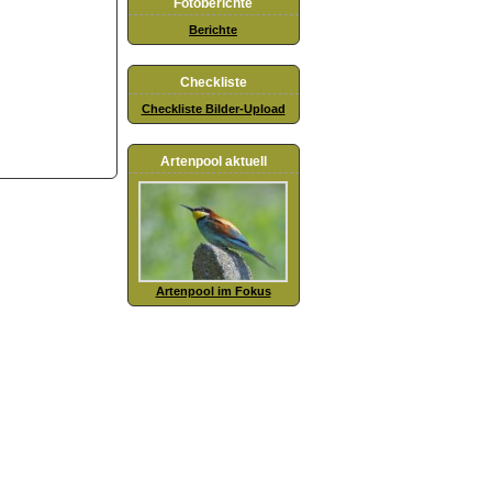
Fotoberichte
Berichte
Checkliste
Checkliste Bilder-Upload
Artenpool aktuell
Artenpool im Fokus