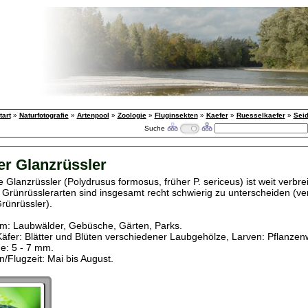
tart
»
Naturfotografie
»
Artenpool
»
Zoologie
»
Fluginsekten
»
Kaefer
»
Ruesselkaefer
»
Seid
Suche
er Glanzrüssler
 Glanzrüssler (Polydrusus formosus, früher P. sericeus) ist weit verbrei
e Grünrüsslerarten sind insgesamt recht schwierig zu unterscheiden (ver
rünrüssler).
m: Laubwälder, Gebüsche, Gärten, Parks.
äfer: Blätter und Blüten verschiedener Laubgehölze, Larven: Pflanzen
e: 5 - 7 mm.
Flugzeit: Mai bis August.