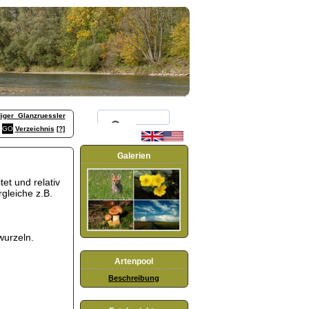
iger_Glanzruessler
Verzeichnis
[?]
Galerien
tet und relativ
gleiche z.B.
wurzeln.
Artenpool
Beschreibung