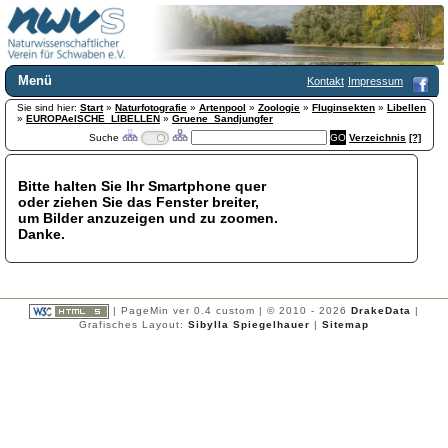
Menü
Kontakt
Impressum
Sie sind hier:
Home
Start
»
Naturfotografie
»
Artenpool
»
Zoologie
»
Fluginsekten
»
Libellen
»
EUROPAeISCHE_LIBELLEN
»
Gruene_Sandjungfer
Wir über uns
Suche
Verzeichnis
[?]
Satzung
+
Mitglied werden
Bitte halten Sie Ihr Smartphone quer
Chronik
oder ziehen Sie das Fenster breiter,
Publikationen
+
um Bilder anzuzeigen und zu zoomen.
Danke.
Programm
Kontakt
Gästebuch
Links
| PageMin ver 0.4 custom | © 2010 - 2026
DrakeData
|
Grafisches Layout:
Sibylla Spiegelhauer
|
Sitemap
Licca liber
Newsletter
Impressum
Datenschutzerklärung
Botanik
+