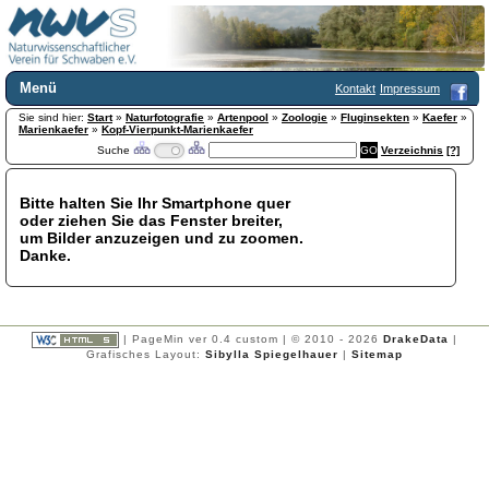
Menü
Kontakt
Impressum
Sie sind hier:
Home
Start
»
Naturfotografie
»
Artenpool
»
Zoologie
»
Fluginsekten
»
Kaefer
»
Marienkaefer
»
Kopf-Vierpunkt-Marienkaefer
Wir über uns
Suche
Verzeichnis
[?]
Satzung
+
Mitglied werden
Bitte halten Sie Ihr Smartphone quer
Chronik
oder ziehen Sie das Fenster breiter,
Publikationen
+
um Bilder anzuzeigen und zu zoomen.
Danke.
Programm
Kontakt
Gästebuch
Links
| PageMin ver 0.4 custom | © 2010 - 2026
DrakeData
|
Grafisches Layout:
Sibylla Spiegelhauer
|
Sitemap
Licca liber
Newsletter
Impressum
Datenschutzerklärung
Botanik
+