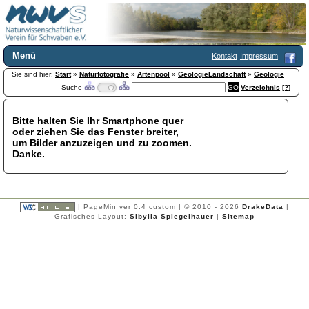
Menü
Kontakt
Impressum
Sie sind hier:
Home
Start
»
Naturfotografie
»
Artenpool
»
GeologieLandschaft
»
Geologie
Suche
Verzeichnis
[?]
Wir über uns
Satzung
+
Mitglied werden
Bitte halten Sie Ihr Smartphone quer
oder ziehen Sie das Fenster breiter,
Chronik
um Bilder anzuzeigen und zu zoomen.
Publikationen
+
Danke.
Programm
Kontakt
Gästebuch
Links
| PageMin ver 0.4 custom | © 2010 - 2026
DrakeData
|
Grafisches Layout:
Sibylla Spiegelhauer
|
Sitemap
Licca liber
Newsletter
Impressum
Datenschutzerklärung
Botanik
+