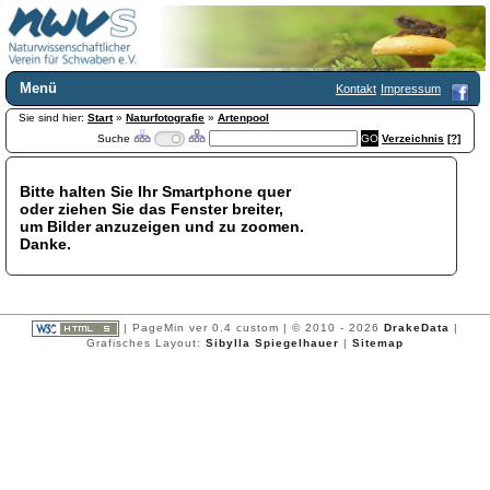
Menü
Kontakt
Impressum
Sie sind hier:
Home
Start
»
Naturfotografie
»
Artenpool
Suche
Verzeichnis
[?]
Wir über uns
Satzung
+
Mitglied werden
Bitte halten Sie Ihr Smartphone quer
oder ziehen Sie das Fenster breiter,
Chronik
um Bilder anzuzeigen und zu zoomen.
Publikationen
+
Danke.
Programm
Kontakt
Gästebuch
Links
| PageMin ver 0.4 custom | © 2010 - 2026
DrakeData
|
Grafisches Layout:
Sibylla Spiegelhauer
|
Sitemap
Licca liber
Newsletter
Impressum
Datenschutzerklärung
Botanik
+