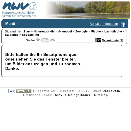
Menü
Kontakt
Impressum
Sie sind hier:
Home
Start
»
Naturfotografie
»
Artenpool
»
Zoologie
»
Fische
»
Lachsfische
»
Saiblinge
»
Seesaibling
Wir über uns
Suche
Verzeichnis
[?]
Satzung
+
Mitglied werden
Bitte halten Sie Ihr Smartphone quer
Chronik
oder ziehen Sie das Fenster breiter,
Publikationen
+
um Bilder anzuzeigen und zu zoomen.
Danke.
Programm
Kontakt
Gästebuch
Links
| PageMin ver 0.4 custom | © 2010 - 2026
DrakeData
|
Grafisches Layout:
Sibylla Spiegelhauer
|
Sitemap
Licca liber
Newsletter
Impressum
Datenschutzerklärung
Botanik
+