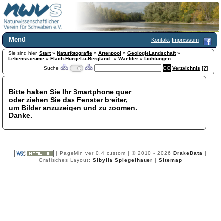
Menü
Kontakt
Impressum
Sie sind hier:
Home
Start
»
Naturfotografie
»
Artenpool
»
GeologieLandschaft
»
Lebensraeume
»
Flach-Huegel-u-Bergland_
»
Waelder
»
Lichtungen
Wir über uns
Suche
Verzeichnis
[?]
Satzung
+
Mitglied werden
Bitte halten Sie Ihr Smartphone quer
Chronik
oder ziehen Sie das Fenster breiter,
Publikationen
+
um Bilder anzuzeigen und zu zoomen.
Danke.
Programm
Kontakt
Gästebuch
Links
| PageMin ver 0.4 custom | © 2010 - 2026
DrakeData
|
Grafisches Layout:
Sibylla Spiegelhauer
|
Sitemap
Licca liber
Newsletter
Impressum
Datenschutzerklärung
Botanik
+