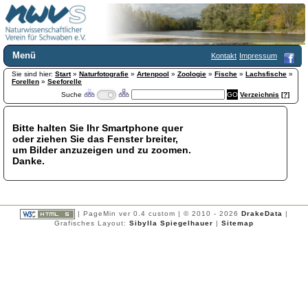
Menü
Kontakt
Impressum
Sie sind hier:
Home
Start
»
Naturfotografie
»
Artenpool
»
Zoologie
»
Fische
»
Lachsfische
»
Forellen
»
Seeforelle
Wir über uns
Suche
Verzeichnis
[?]
Satzung
+
Mitglied werden
Bitte halten Sie Ihr Smartphone quer
Chronik
oder ziehen Sie das Fenster breiter,
Publikationen
+
um Bilder anzuzeigen und zu zoomen.
Danke.
Programm
Kontakt
Gästebuch
Links
| PageMin ver 0.4 custom | © 2010 - 2026
DrakeData
|
Grafisches Layout:
Sibylla Spiegelhauer
|
Sitemap
Licca liber
Newsletter
Impressum
Datenschutzerklärung
Botanik
+