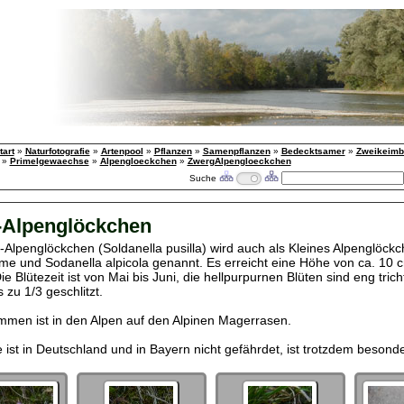
tart
»
Naturfotografie
»
Artenpool
»
Pflanzen
»
Samenpflanzen
»
Bedecktsamer
»
Zweikeimbl
»
Primelgewaechse
»
Alpengloeckchen
»
ZwergAlpengloeckchen
Suche
-Alpenglöckchen
Alpenglöckchen (Soldanella pusilla) wird auch als Kleines Alpenglöckc
me und Sodanella alpicola genannt. Es erreicht eine Höhe von ca. 10 c
Die Blütezeit ist von Mai bis Juni, die hellpurpurnen Blüten sind eng tric
s zu 1/3 geschlitzt.
men ist in den Alpen auf den Alpinen Magerrasen.
e ist in Deutschland und in Bayern nicht gefährdet, ist trotzdem besond