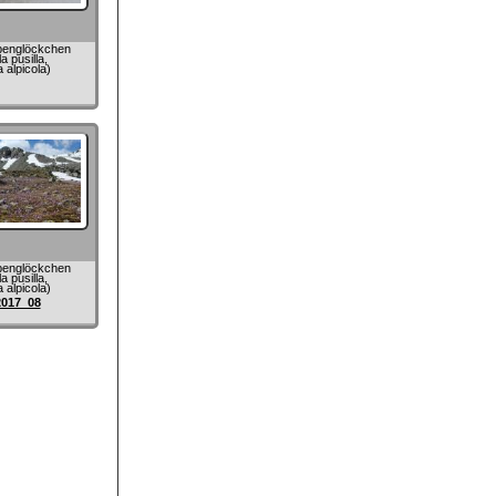
penglöckchen
a pusilla,
 alpicola)
penglöckchen
a pusilla,
 alpicola)
2017_08