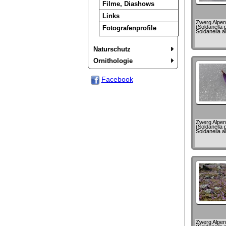
Filme, Diashows
Links
Zwerg Alpen
(Soldanella p
Fotografenprofile
Soldanella al
Naturschutz
Ornithologie
Facebook
Zwerg Alpen
(Soldanella p
Soldanella al
Zwerg Alpen