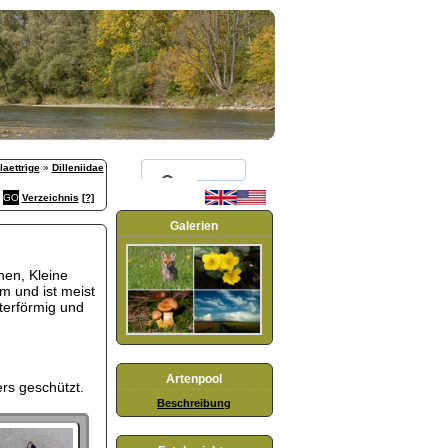
aettrige
»
Dilleniidae
Verzeichnis
[?]
Galerien
hen, Kleine
m und ist meist
hterförmig und
Artenpool
ers geschützt.
Beschreibung