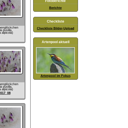
Fotoberichte
Berichte
Checkliste
penglöckchen
Checkliste Bilder-Upload
a pusilla,
 alpicola)
Artenpool aktuell
Artenpool im Fokus
penglöckchen
a pusilla,
 alpicola)
2017_08