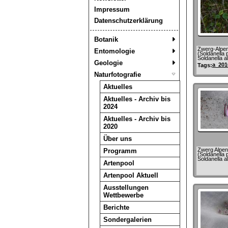
Impressum
Datenschutzerklärung
Botanik
Zwerg-Alpe
Entomologie
(Soldanella p
Soldanella al
Geologie
a_201
Tags:
Naturfotografie
Aktuelles
Aktuelles - Archiv bis
2024
Aktuelles - Archiv bis
2020
Über uns
Zwerg Alpen
Programm
(Soldanella p
Soldanella al
Artenpool
Artenpool Aktuell
Ausstellungen
Wettbewerbe
Berichte
Sondergalerien