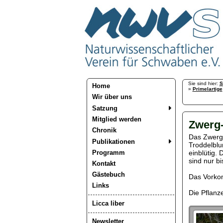
Sie sind hier:
S
Home
»
Primelartige
Wir über uns
Satzung
Mitglied werden
Zwerg
Chronik
Das Zwerg-
Publikationen
Troddelblu
Programm
einblütig. 
sind nur bi
Kontakt
Gästebuch
Das Vorkom
Links
Die Pflanz
Licca liber
Newsletter