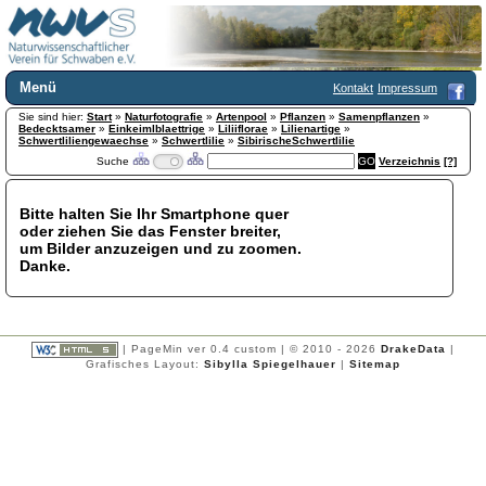
Menü
Kontakt
Impressum
Sie sind hier:
Home
Start
»
Naturfotografie
»
Artenpool
»
Pflanzen
»
Samenpflanzen
»
Bedecktsamer
»
Einkeimlblaettrige
»
Liliiflorae
»
Lilienartige
»
Wir über uns
Schwertliliengewaechse
»
Schwertlilie
»
SibirischeSchwertlilie
Suche
Verzeichnis
[?]
Satzung
+
Mitglied werden
Chronik
Bitte halten Sie Ihr Smartphone quer
oder ziehen Sie das Fenster breiter,
Publikationen
+
um Bilder anzuzeigen und zu zoomen.
Programm
Danke.
Kontakt
Gästebuch
Links
| PageMin ver 0.4 custom | © 2010 - 2026
DrakeData
|
Licca liber
Grafisches Layout:
Sibylla Spiegelhauer
|
Sitemap
Newsletter
Impressum
Datenschutzerklärung
Botanik
+