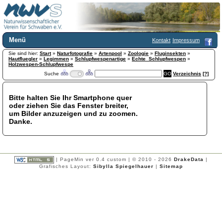
Menü
Kontakt
Impressum
Sie sind hier:
Home
Start
»
Naturfotografie
»
Artenpool
»
Zoologie
»
Fluginsekten
»
Hautfluegler
»
Legimmen
»
Schlupfwespenartige
»
Echte_Schlupfwespen
»
Wir über uns
Holzwespen-Schlupfwespe
Suche
Verzeichnis
[?]
Satzung
+
Mitglied werden
Chronik
Bitte halten Sie Ihr Smartphone quer
oder ziehen Sie das Fenster breiter,
Publikationen
+
um Bilder anzuzeigen und zu zoomen.
Programm
Danke.
Kontakt
Gästebuch
Links
| PageMin ver 0.4 custom | © 2010 - 2026
DrakeData
|
Licca liber
Grafisches Layout:
Sibylla Spiegelhauer
|
Sitemap
Newsletter
Impressum
Datenschutzerklärung
Botanik
+