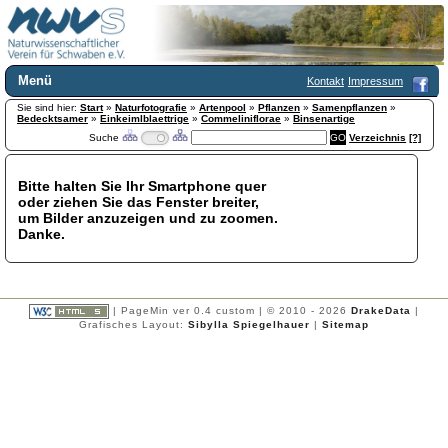
Menü
Kontakt
Impressum
Sie sind hier:
Home
Start
»
Naturfotografie
»
Artenpool
»
Pflanzen
»
Samenpflanzen
»
Bedecktsamer
»
Einkeimlblaettrige
»
Commeliniflorae
»
Binsenartige
Wir über uns
Suche
Verzeichnis
[?]
Satzung
+
Mitglied werden
Bitte halten Sie Ihr Smartphone quer
Chronik
oder ziehen Sie das Fenster breiter,
Publikationen
+
um Bilder anzuzeigen und zu zoomen.
Danke.
Programm
Kontakt
Gästebuch
Links
| PageMin ver 0.4 custom | © 2010 - 2026
DrakeData
|
Grafisches Layout:
Sibylla Spiegelhauer
|
Sitemap
Licca liber
Newsletter
Impressum
Datenschutzerklärung
Botanik
+