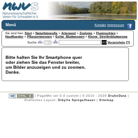
Menü
Kontakt
Impressum
Sie sind hier:
Home
Start
»
Naturfotografie
»
Artenpool
»
Zoologie
»
Fluginsekten
»
Hautfluegler
»
Pflanzenwespen
»
Echte_Blattwespen
»
Kleine_Streifenblattwespe
Wir über uns
Suche
Verzeichnis
[?]
Satzung
+
Mitglied werden
Bitte halten Sie Ihr Smartphone quer
Chronik
oder ziehen Sie das Fenster breiter,
Publikationen
+
um Bilder anzuzeigen und zu zoomen.
Danke.
Programm
Kontakt
Gästebuch
Links
| PageMin ver 0.4 custom | © 2010 - 2026
DrakeData
|
Grafisches Layout:
Sibylla Spiegelhauer
|
Sitemap
Licca liber
Newsletter
Impressum
Datenschutzerklärung
Botanik
+