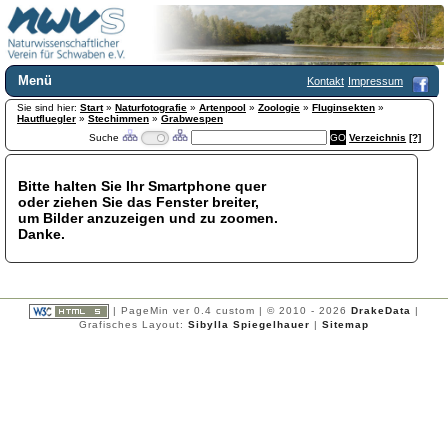
Menü
Kontakt
Impressum
Sie sind hier:
Home
Start
»
Naturfotografie
»
Artenpool
»
Zoologie
»
Fluginsekten
»
Hautfluegler
»
Stechimmen
»
Grabwespen
Wir über uns
Suche
Verzeichnis
[?]
Satzung
+
Mitglied werden
Bitte halten Sie Ihr Smartphone quer
Chronik
oder ziehen Sie das Fenster breiter,
Publikationen
+
um Bilder anzuzeigen und zu zoomen.
Danke.
Programm
Kontakt
Gästebuch
Links
| PageMin ver 0.4 custom | © 2010 - 2026
DrakeData
|
Grafisches Layout:
Sibylla Spiegelhauer
|
Sitemap
Licca liber
Newsletter
Impressum
Datenschutzerklärung
Botanik
+