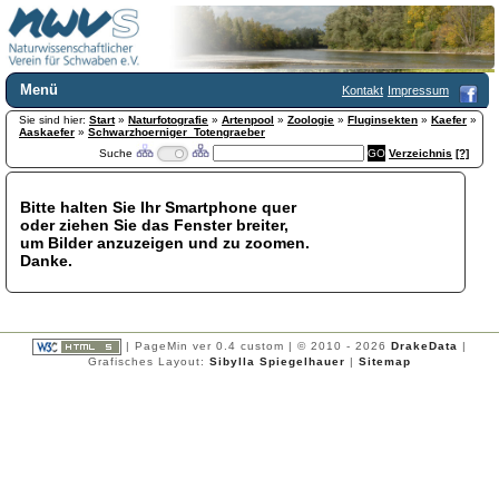
Menü
Kontakt
Impressum
Sie sind hier:
Home
Start
»
Naturfotografie
»
Artenpool
»
Zoologie
»
Fluginsekten
»
Kaefer
»
Aaskaefer
»
Schwarzhoerniger_Totengraeber
Wir über uns
Suche
Verzeichnis
[?]
Satzung
+
Mitglied werden
Bitte halten Sie Ihr Smartphone quer
Chronik
oder ziehen Sie das Fenster breiter,
Publikationen
+
um Bilder anzuzeigen und zu zoomen.
Danke.
Programm
Kontakt
Gästebuch
Links
| PageMin ver 0.4 custom | © 2010 - 2026
DrakeData
|
Grafisches Layout:
Sibylla Spiegelhauer
|
Sitemap
Licca liber
Newsletter
Impressum
Datenschutzerklärung
Botanik
+