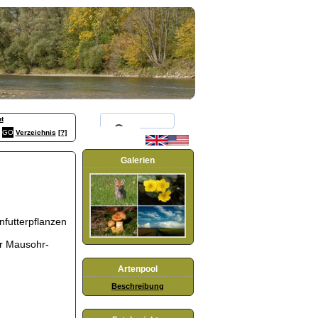
t
Verzeichnis
[?]
Galerien
futterpflanzen
er Mausohr-
Artenpool
Beschreibung