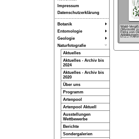
Impressum
Datenschutzerklärung
Botanik
Wald-Vergiß
(Myosotis sy
Entomologie
Flora von De
Abbildungen
Natur (1903
Geologie
Krause/Stu
Naturfotografie
Aktuelles
Aktuelles - Archiv bis
2024
Aktuelles - Archiv bis
2020
Über uns
Programm
Artenpool
Artenpool Aktuell
Ausstellungen
Wettbewerbe
Berichte
Sondergalerien