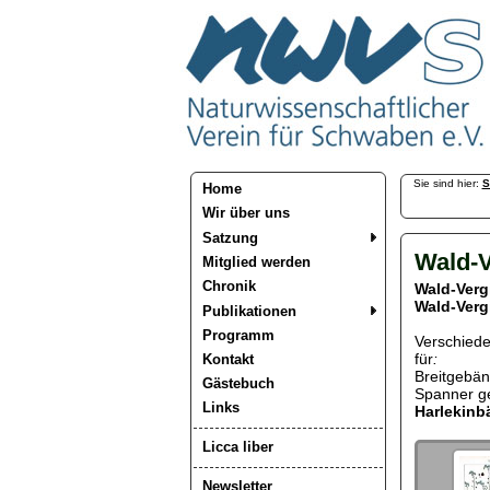
Sie sind hier:
S
Home
Wir über uns
Satzung
Wald-V
Mitglied werden
Chronik
Wald-Verg
Wald-Verg
Publikationen
Programm
Verschiede
für
:
Kontakt
Breitgebän
Gästebuch
Spanner g
Links
Harlekinb
Licca liber
Newsletter