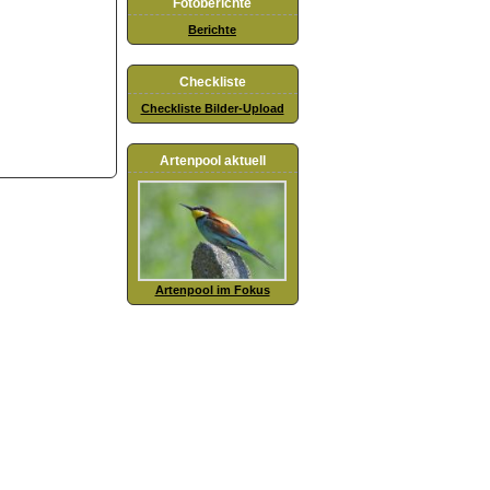
Fotoberichte
Berichte
Checkliste
Checkliste Bilder-Upload
Artenpool aktuell
Artenpool im Fokus