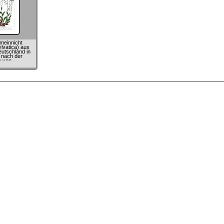
meinnicht
lvatica) aus
utschland in
 nach der
) von
rm