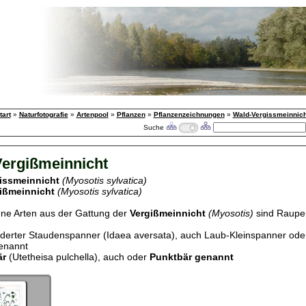
tart
»
Naturfotografie
»
Artenpool
»
Pflanzen
»
Pflanzenzeichnungen
»
Wald-Vergissmeinnich
Suche
ergißmeinnicht
issmeinnicht
(Myosotis sylvatica)
ißmeinnicht
(Myosotis sylvatica)
ne Arten aus der Gattung der
Vergißmeinnicht
(Myosotis)
sind Raupen
derter Staudenspanner (Idaea aversata), auch Laub-Kleinspanner od
enannt
är
(Utetheisa pulchella), auch oder
Punktbär genannt