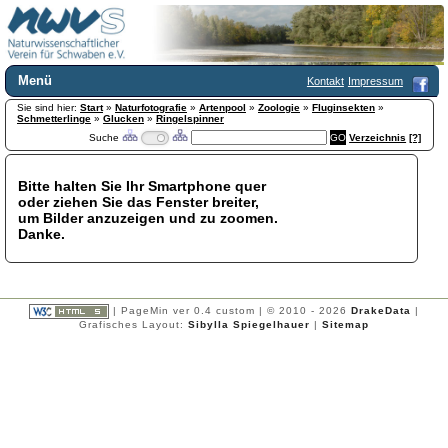
Menü
Kontakt
Impressum
Sie sind hier:
Home
Start
»
Naturfotografie
»
Artenpool
»
Zoologie
»
Fluginsekten
»
Schmetterlinge
»
Glucken
»
Ringelspinner
Wir über uns
Suche
Verzeichnis
[?]
Satzung
+
Mitglied werden
Bitte halten Sie Ihr Smartphone quer
Chronik
oder ziehen Sie das Fenster breiter,
Publikationen
+
um Bilder anzuzeigen und zu zoomen.
Danke.
Programm
Kontakt
Gästebuch
Links
| PageMin ver 0.4 custom | © 2010 - 2026
DrakeData
|
Grafisches Layout:
Sibylla Spiegelhauer
|
Sitemap
Licca liber
Newsletter
Impressum
Datenschutzerklärung
Botanik
+