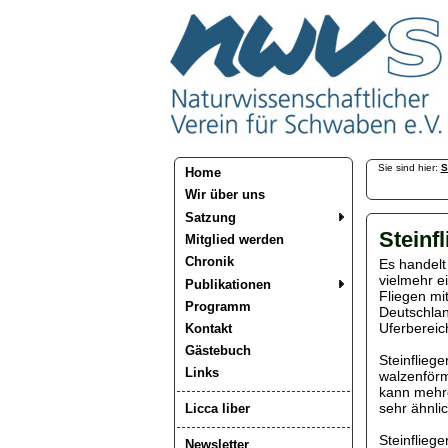
Sie sind hier:
S
Home
Wir über uns
Satzung
Steinf
Mitglied werden
Chronik
Es handelt 
vielmehr e
Publikationen
Fliegen mi
Programm
Deutschlan
Uferbereic
Kontakt
Gästebuch
Steinfliege
Links
walzenförm
kann mehre
sehr ähnlic
Licca liber
Steinfliege
Newsletter