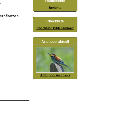
Fotoberichte
.
Berichte
erpflanzen.
Checkliste
Checkliste Bilder-Upload
Artenpool aktuell
Artenpool im Fokus