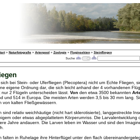
tart
»
Naturfotografie
»
Artenpool
»
Zoologie
»
Fluginsekten
»
Steinfliegen
Suche
liegen
sich bei Stein- oder Uferfliegen (Plecoptera) nicht um Echte Fliegen, si
ine eigene Ordnung dar, die sich leicht anhand der 4 vorhandenen Flü
t nur 2 Flügeln unterscheiden lässt.
Von
den etwa 3500 bekannten
Art
d und 514 in Europa. Die meisten Arten werden 3,5 bis 30 mm lang. Si
h von kalten Fließgewässern.
n sind relativ weichhäutige (nicht hart sklerotisierte), langgestreckte In
igem oder etwas abgeplattetem Körperumriss. Die Larvalentwicklung d
re Jahre andauern. Die Larven leben im Wasser und sind den Imagin
h.
n falten in Ruhelage ihre Hinterflügel unter den flach übereinandergele