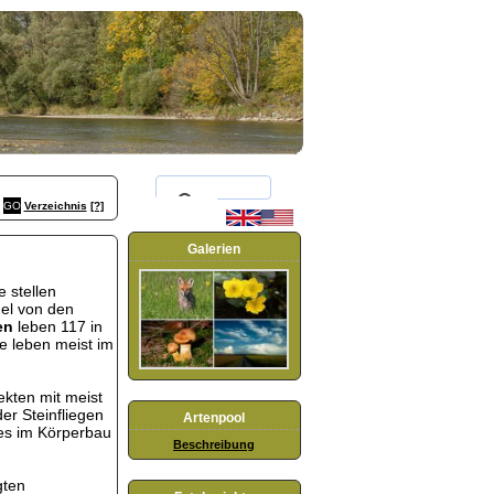
Verzeichnis
[?]
Galerien
e stellen
gel von den
en
leben 117 in
e leben meist im
sekten mit meist
er Steinfliegen
Artenpool
es im Körperbau
Beschreibung
gten