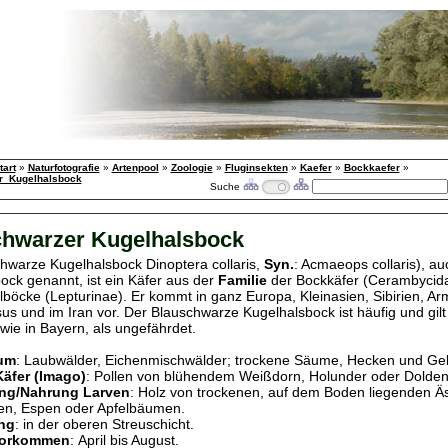
tart
»
Naturfotografie
»
Artenpool
»
Zoologie
»
Fluginsekten
»
Kaefer
»
Bockkaefer
»
r_Kugelhalsbock
Suche
chwarzer Kugelhalsbock
hwarze Kugelhalsbock Dinoptera collaris,
Syn.
: Acmaeops collaris), au
ock genannt, ist ein Käfer aus der
Familie
der Bockkäfer (Cerambycidae
böcke (Lepturinae). Er kommt in ganz Europa, Kleinasien, Sibirien, Ar
s und im Iran vor. Der Blauschwarze Kugelhalsbock ist häufig und gilt 
wie in Bayern, als ungefährdet.
um
: Laubwälder, Eichenmischwälder; trockene Säume, Hecken und Ge
äfer (Imago)
: Pollen von blühendem Weißdorn, Holunder oder Doldenb
ng/Nahrung Larven
: Holz von trockenen, auf dem Boden liegenden Ä
n, Espen oder Apfelbäumen.
ng
: in der oberen Streuschicht.
Vorkommen
: April bis August.