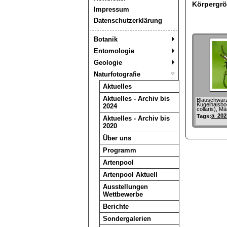
Körpergr
Impressum
Datenschutzerklärung
Botanik
Entomologie
Geologie
Naturfotografie
Aktuelles
Aktuelles - Archiv bis
Blauschwar
Kugelhalsbo
2024
collaris), M
a_202
Tags:
Aktuelles - Archiv bis
2020
Über uns
Programm
Artenpool
Artenpool Aktuell
Ausstellungen
Wettbewerbe
Berichte
Sondergalerien