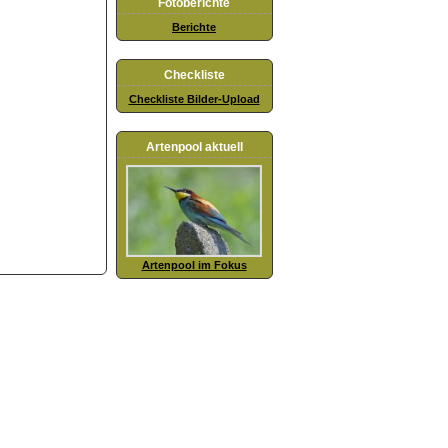
Fotoberichte
Berichte
Checkliste
Checkliste Bilder-Upload
Artenpool aktuell
Artenpool im Fokus