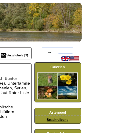
Verzeichnis
[?]
Galerien
ch Bunter
), Unterfamilie
menien, Syrien,
laut Roter Liste
büsche.
lütlern.
Artenpool
sten
Beschreibung