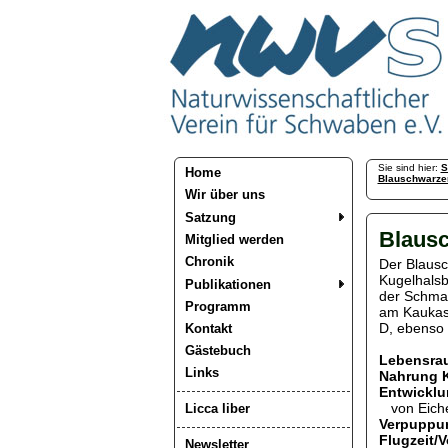
Sie sind hier:
S
Home
Blauschwarze
Wir über uns
Satzung
Blaus
Mitglied werden
Chronik
Der Blausc
Kugelhalsb
Publikationen
der Schmal
Programm
am Kaukasu
D, ebenso 
Kontakt
Gästebuch
Lebensra
Links
Nahrung K
Entwicklu
von Eiche
Licca liber
Verpuppu
Flugzeit/
Newsletter