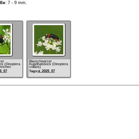
öße
: 7 - 9 mm.
zer
Blauschwarzer
ck (Dinoptera
Kugelhalsbock (Dinoptera
ännchen
collaris)
5_07
a_2025_07
Tags: