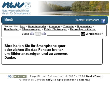
Menü
Kontakt
Impressum
Sie sind hier:
Home
Start
»
Naturfotografie
»
Artenpool
»
Zoologie
»
Fluginsekten
»
Hautfluegler
»
Pflanzenwespen
»
Echte_Blattwespen
»
Macrophya_militaris_
Wir über uns
Suche
Verzeichnis
[?]
Satzung
+
Mitglied werden
Bitte halten Sie Ihr Smartphone quer
Chronik
oder ziehen Sie das Fenster breiter,
Publikationen
+
um Bilder anzuzeigen und zu zoomen.
Danke.
Programm
Kontakt
Gästebuch
Links
| PageMin ver 0.4 custom | © 2010 - 2026
DrakeData
|
Grafisches Layout:
Sibylla Spiegelhauer
|
Sitemap
Licca liber
Newsletter
Impressum
Datenschutzerklärung
Botanik
+