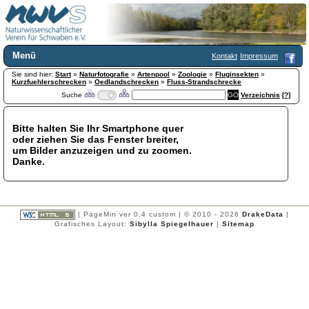
Menü
Kontakt
Impressum
Sie sind hier:
Home
Start
»
Naturfotografie
»
Artenpool
»
Zoologie
»
Fluginsekten
»
Kurzfuehlerschrecken
»
Oedlandschrecken
»
Fluss-Strandschrecke
Wir über uns
Suche
Verzeichnis
[?]
Satzung
+
Mitglied werden
Bitte halten Sie Ihr Smartphone quer
Chronik
oder ziehen Sie das Fenster breiter,
Publikationen
+
um Bilder anzuzeigen und zu zoomen.
Danke.
Programm
Kontakt
Gästebuch
Links
| PageMin ver 0.4 custom | © 2010 - 2026
DrakeData
|
Grafisches Layout:
Sibylla Spiegelhauer
|
Sitemap
Licca liber
Newsletter
Impressum
Datenschutzerklärung
Botanik
+