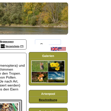
Wegwespen
Verzeichnis
[?]
Galerien
ymenoptera) und
echimmen
in den Tropen.
von Pollen.
Je nach Art,
siert werden)
us den Eiern
Artenpool
Beschreibung