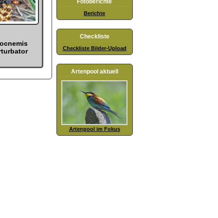
Fotoberichte
Berichte
Checkliste
iocnemis
Checkliste Bilder-Upload
rturbator
Artenpool aktuell
Artenpool im Fokus