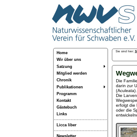
Sie sind hier:
S
Home
Wir über uns
Satzung
Wegwe
Mitglied werden
Chronik
Die Famili
darin zur 
Publikationen
(Aculeata)
Programm
Die Larven
Wegwespen 
Kontakt
erfolgt di
Gästebuch
oder die Sp
Links
entwickeln
Licca liber
Newsletter