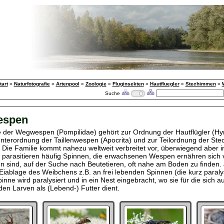
tart
»
Naturfotografie
»
Artenpool
»
Zoologie
»
Fluginsekten
»
Hautfluegler
»
Stechimmen
»
Suche
spen
e der Wegwespen (Pompilidae) gehört zur Ordnung der Hautflügler (H
Unterordnung der Taillenwespen (Apocrita) und zur Teilordnung der St
. Die Familie kommt nahezu weltweit verbreitet vor, überwiegend aber 
 parasitieren häufig Spinnen, die erwachsenen Wespen ernähren sich 
sind, auf der Suche nach Beutetieren, oft nahe am Boden zu finden. 
e Eiablage des Weibchens z.B. an frei lebenden Spinnen (die kurz paraly
inne wird paralysiert und in ein Nest eingebracht, wo sie für die sich a
den Larven als (Lebend-) Futter dient.