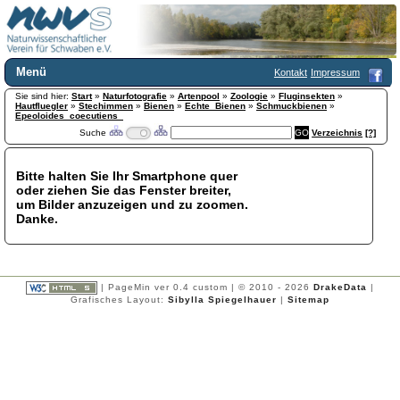
Menü
Kontakt
Impressum
Sie sind hier:
Home
Start
»
Naturfotografie
»
Artenpool
»
Zoologie
»
Fluginsekten
»
Hautfluegler
»
Stechimmen
»
Bienen
»
Echte_Bienen
»
Schmuckbienen
»
Wir über uns
Epeoloides_coecutiens_
Suche
Verzeichnis
[?]
Satzung
+
Mitglied werden
Chronik
Bitte halten Sie Ihr Smartphone quer
oder ziehen Sie das Fenster breiter,
Publikationen
+
um Bilder anzuzeigen und zu zoomen.
Programm
Danke.
Kontakt
Gästebuch
Links
| PageMin ver 0.4 custom | © 2010 - 2026
DrakeData
|
Licca liber
Grafisches Layout:
Sibylla Spiegelhauer
|
Sitemap
Newsletter
Impressum
Datenschutzerklärung
Botanik
+