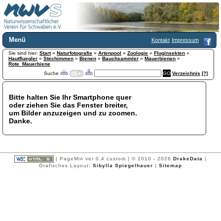
Menü
Kontakt
Impressum
Sie sind hier:
Home
Start
»
Naturfotografie
»
Artenpool
»
Zoologie
»
Fluginsekten
»
Hautfluegler
»
Stechimmen
»
Bienen
»
Bauchsammler
»
Mauerbienen
»
Wir über uns
Rote_Mauerbiene
Suche
Verzeichnis
[?]
Satzung
+
Mitglied werden
Chronik
Bitte halten Sie Ihr Smartphone quer
oder ziehen Sie das Fenster breiter,
Publikationen
+
um Bilder anzuzeigen und zu zoomen.
Programm
Danke.
Kontakt
Gästebuch
Links
| PageMin ver 0.4 custom | © 2010 - 2026
DrakeData
|
Licca liber
Grafisches Layout:
Sibylla Spiegelhauer
|
Sitemap
Newsletter
Impressum
Datenschutzerklärung
Botanik
+