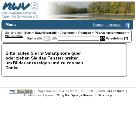
Menü
Kontakt
Impressum
Sie sind hier:
Home
Start
»
Naturfotografie
»
Artenpool
»
Pflanzen
»
Pflanzenzeichnungen
»
Wald-Simse
Suche
Verzeichnis
[?]
Wir über uns
Satzung
+
Mitglied werden
Bitte halten Sie Ihr Smartphone quer
oder ziehen Sie das Fenster breiter,
Chronik
um Bilder anzuzeigen und zu zoomen.
Publikationen
+
Danke.
Programm
Kontakt
Gästebuch
Links
| PageMin ver 0.4 custom | © 2010 - 2026
DrakeData
|
Grafisches Layout:
Sibylla Spiegelhauer
|
Sitemap
Licca liber
Newsletter
Impressum
Datenschutzerklärung
Botanik
+