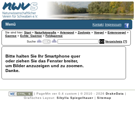
Menü
Kontakt
Impressum
Sie sind hier:
Home
Start
»
Naturfotografie
»
Artenpool
»
Zoologie
»
Voegel
»
Entenvoegel
»
Gaense
»
Echte_Gaense
»
Feldgaense
Wir über uns
Suche
Verzeichnis
[?]
Satzung
+
Mitglied werden
Bitte halten Sie Ihr Smartphone quer
Chronik
oder ziehen Sie das Fenster breiter,
Publikationen
+
um Bilder anzuzeigen und zu zoomen.
Danke.
Programm
Kontakt
Gästebuch
Links
| PageMin ver 0.4 custom | © 2010 - 2026
DrakeData
|
Grafisches Layout:
Sibylla Spiegelhauer
|
Sitemap
Licca liber
Newsletter
Impressum
Datenschutzerklärung
Botanik
+