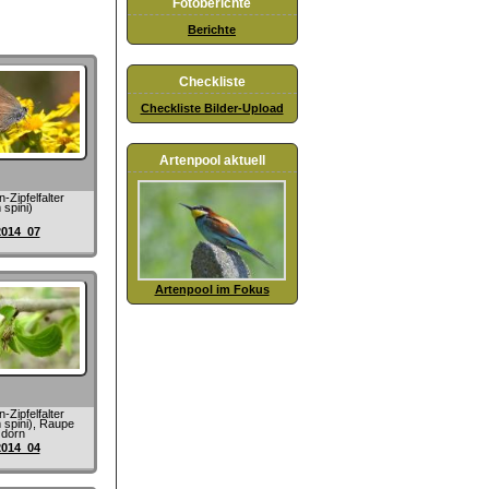
Fotoberichte
Berichte
Checkliste
Checkliste Bilder-Upload
Artenpool aktuell
-Zipfelfalter
 spini)
2014_07
Artenpool im Fokus
-Zipfelfalter
 spini), Raupe
dorn
2014_04