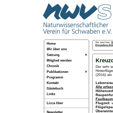
Sie sind hier:
S
Home
Kreuzdorn-Zipf
Wir über uns
Satzung
Kreuzd
Mitglied werden
Chronik
Der sehr s
Hinterflüge
Publikationen
(2016) als 
Programm
Lebensra
Kontakt
Alle erfa
Gästebuch
Höhenver
Links
Raupenfut
Faulbaum 
Flugzeit
: 
Licca liber
Flügelspa
Überwint
Newsletter