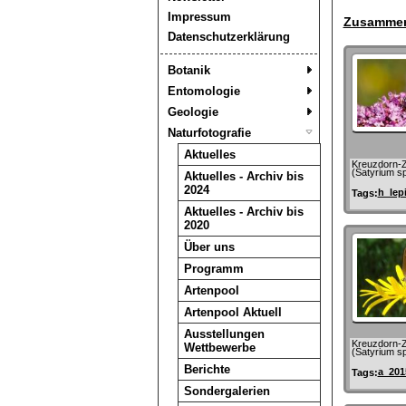
Impressum
Zusammen
Datenschutzerklärung
Botanik
Entomologie
Geologie
Naturfotografie
Aktuelles
Kreuzdorn-Zi
(Satyrium sp
Aktuelles - Archiv bis
2024
h_lep
Tags:
Aktuelles - Archiv bis
2020
Über uns
Programm
Artenpool
Artenpool Aktuell
Ausstellungen
Kreuzdorn-Zi
Wettbewerbe
(Satyrium sp
Berichte
a_201
Tags:
Sondergalerien