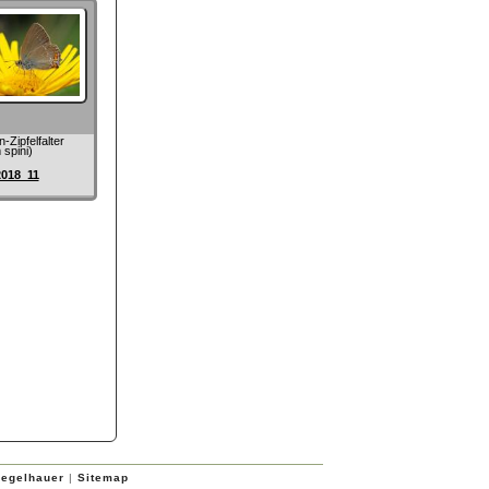
-Zipfelfalter
 spini)
2018_11
iegelhauer
|
Sitemap