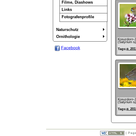
Filme, Diashows
Links
Fotografenprofile
Naturschutz
Ornithologie
Kreuzdorn-Zi
(Satyrium sp
Facebook
a_201
Tags:
Kreuzdorn-Zi
(Satyrium sp
a_201
Tags:
| Page