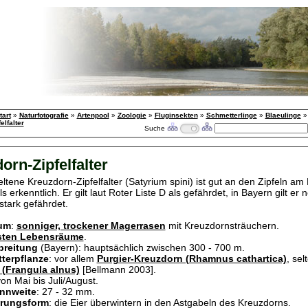
tart
»
Naturfotografie
»
Artenpool
»
Zoologie
»
Fluginsekten
»
Schmetterlinge
»
Blaeulinge
elfalter
Suche
orn-Zipfelfalter
eltene Kreuzdorn-Zipfelfalter (Satyrium spini) ist gut an den Zipfeln a
ls erkenntlich. Er gilt laut Roter Liste D als gefährdet, in Bayern gilt er
stark gefährdet.
um
:
sonniger, trockener Magerrasen
mit Kreuzdornsträuchern.
ssten Lebensräume
.
breitung
(Bayern): hauptsächlich zwischen 300 - 700 m.
terpflanze
: vor allem
Purgier-Kreuzdorn (Rhamnus cathartica)
, sel
(Frangula alnus)
[Bellmann 2003].
von Mai bis Juli/August.
nnweite
: 27 - 32 mm.
erungsform
: die Eier überwintern in den Astgabeln des Kreuzdorns.