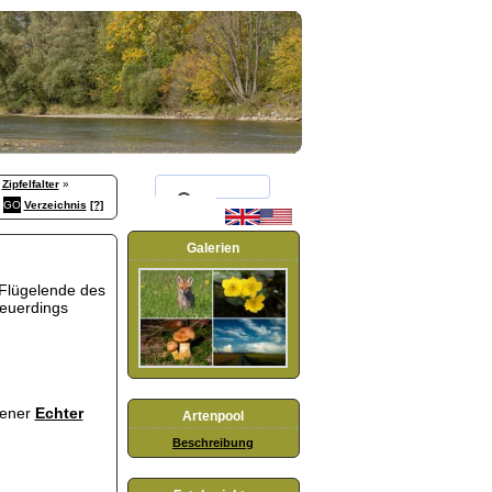
»
Zipfelfalter
»
Verzeichnis
[?]
Galerien
m Flügelende des
 neuerdings
tener
Echter
Artenpool
Beschreibung