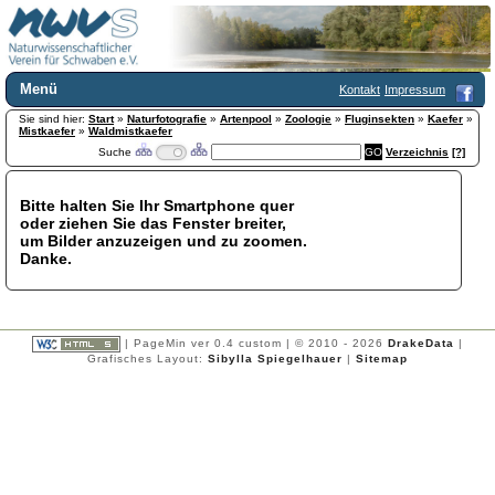
Menü
Kontakt
Impressum
Sie sind hier:
Home
Start
»
Naturfotografie
»
Artenpool
»
Zoologie
»
Fluginsekten
»
Kaefer
»
Mistkaefer
»
Waldmistkaefer
Wir über uns
Suche
Verzeichnis
[?]
Satzung
+
Mitglied werden
Bitte halten Sie Ihr Smartphone quer
Chronik
oder ziehen Sie das Fenster breiter,
Publikationen
+
um Bilder anzuzeigen und zu zoomen.
Danke.
Programm
Kontakt
Gästebuch
Links
| PageMin ver 0.4 custom | © 2010 - 2026
DrakeData
|
Grafisches Layout:
Sibylla Spiegelhauer
|
Sitemap
Licca liber
Newsletter
Impressum
Datenschutzerklärung
Botanik
+