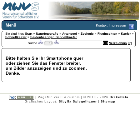
Menü
Kontakt
Impressum
Sie sind hier:
Home
Start
»
Naturfotografie
»
Artenpool
»
Zoologie
»
Fluginsekten
»
Kaefer
»
Schnellkaefer
»
Seidenhaariger_Schnellkaefer
Wir über uns
Suche
Verzeichnis
[?]
Satzung
+
Mitglied werden
Bitte halten Sie Ihr Smartphone quer
Chronik
oder ziehen Sie das Fenster breiter,
Publikationen
+
um Bilder anzuzeigen und zu zoomen.
Danke.
Programm
Kontakt
Gästebuch
Links
| PageMin ver 0.4 custom | © 2010 - 2026
DrakeData
|
Grafisches Layout:
Sibylla Spiegelhauer
|
Sitemap
Licca liber
Newsletter
Impressum
Datenschutzerklärung
Botanik
+