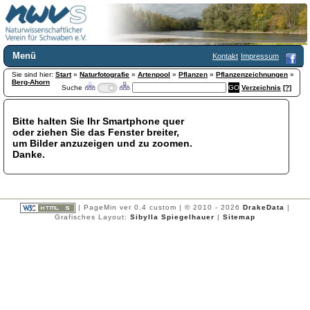
Menü
Kontakt
Impressum
Sie sind hier:
Home
Start
»
Naturfotografie
»
Artenpool
»
Pflanzen
»
Pflanzenzeichnungen
»
Berg-Ahorn
Suche
Verzeichnis
[?]
Wir über uns
Satzung
+
Mitglied werden
Bitte halten Sie Ihr Smartphone quer
oder ziehen Sie das Fenster breiter,
Chronik
um Bilder anzuzeigen und zu zoomen.
Publikationen
+
Danke.
Programm
Kontakt
Gästebuch
Links
| PageMin ver 0.4 custom | © 2010 - 2026
DrakeData
|
Grafisches Layout:
Sibylla Spiegelhauer
|
Sitemap
Licca liber
Newsletter
Impressum
Datenschutzerklärung
Botanik
+