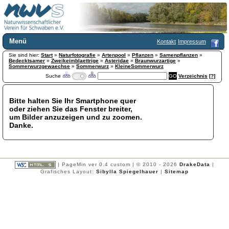
Menü
Kontakt
Impressum
Sie sind hier:
Home
Start
»
Naturfotografie
»
Artenpool
»
Pflanzen
»
Samenpflanzen
»
Bedecktsamer
»
Zweikeimblaettrige
»
Asteridae
»
Braunwurzartige
»
Wir über uns
Sommerwurzgewaechse
»
Sommerwurz
»
KleineSommerwurz
Suche
Verzeichnis
[?]
Satzung
+
Mitglied werden
Chronik
Bitte halten Sie Ihr Smartphone quer
oder ziehen Sie das Fenster breiter,
Publikationen
+
um Bilder anzuzeigen und zu zoomen.
Programm
Danke.
Kontakt
Gästebuch
Links
| PageMin ver 0.4 custom | © 2010 - 2026
DrakeData
|
Licca liber
Grafisches Layout:
Sibylla Spiegelhauer
|
Sitemap
Newsletter
Impressum
Datenschutzerklärung
Botanik
+