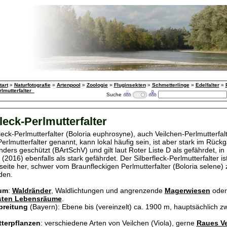
tart
»
Naturfotografie
»
Artenpool
»
Zoologie
»
Fluginsekten
»
Schmetterlinge
»
Edelfalter
»
rlmutterfalter_
Suche
fleck-Perlmutterfalter
leck-Perlmutterfalter (Boloria euphrosyne), auch Veilchen-Perlmutterfal
erlmutterfalter genannt, kann lokal häufig sein, ist aber stark im Rückg
nders geschützt (BArtSchV) und gilt laut Roter Liste D als gefährdet, in
(2016) ebenfalls als stark gefährdet. Der Silberfleck-Perlmutterfalter is
seite her, schwer vom Braunfleckigen Perlmutterfalter (Boloria selene) 
den.
um
:
Waldränder
, Waldlichtungen und angrenzende
Magerwiesen
oder
ssten Lebensräume
.
breitung
(Bayern): Ebene bis (vereinzelt) ca. 1900 m, hauptsächlich z
terpflanzen
: verschiedene Arten von Veilchen (Viola), gerne
Raues Ve