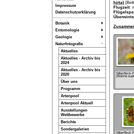
hirta)
[Bel
Impressum
Flugzeit
: 
Flügelspa
Datenschutzerklärung
Überwint
Botanik
Zusammen
Entomologie
Geologie
Naturfotografie
Aktuelles
Aktuelles - Archiv bis
2024
Aktuelles - Archiv bis
Silberfleck-P
2020
(Boloria eu
Über uns
Programm
Artenpool
Artenpool Aktuell
Ausstellungen
Wettbewerbe
Berichte
Sondergalerien
Silberfleck-P