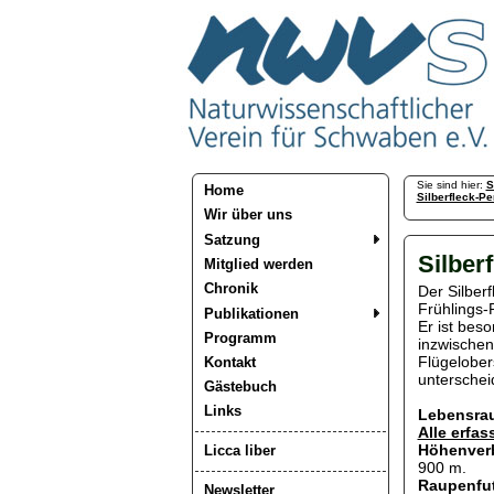
Sie sind hier:
S
Home
Silberfleck-Pe
Wir über uns
Satzung
Silber
Mitglied werden
Chronik
Der Silberf
Frühlings-P
Publikationen
Er ist beso
Programm
inzwischen 
Flügelober
Kontakt
unterschei
Gästebuch
Links
Lebensra
Alle erfa
Höhenver
Licca liber
900 m.
Raupenfut
Newsletter