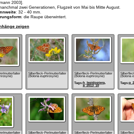
lmann 2003].
manchmal zwei Generationen, Flugzeit von Mai bis Mitte August.
nnweite
: 32 - 40 mm.
erungsform
: die Raupe überwintert.
hänge zeigen
erlmutterfalter
Silberfleck-Perlmutterfalter
Silberfleck-Perlmutterfalter
Silberflec
phrosyne)
(Boloria euphrosyne)
(Boloria euphrosyne)
(Boloria 
h_lepidoptera
,
a_
Tags:
Tags:
a_2013_10
erlmutterfalter
Silberfleck-Perlmutterfalter
Silberfleck-Perlmutterfalter
Silberflec