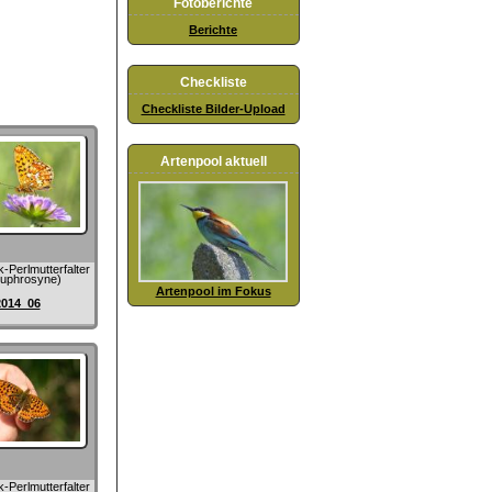
Fotoberichte
Berichte
Checkliste
Checkliste Bilder-Upload
Artenpool aktuell
k-Perlmutterfalter
euphrosyne)
Artenpool im Fokus
2014_06
k-Perlmutterfalter