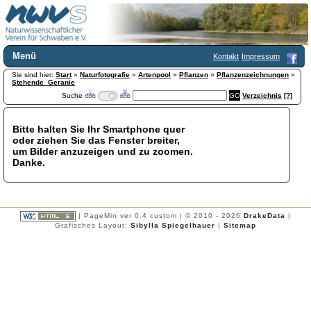
Menü
Kontakt
Impressum
Sie sind hier:
Home
Start
»
Naturfotografie
»
Artenpool
»
Pflanzen
»
Pflanzenzeichnungen
»
Stehende_Geranie
Wir über uns
Suche
Verzeichnis
[?]
Satzung
+
Mitglied werden
Bitte halten Sie Ihr Smartphone quer
Chronik
oder ziehen Sie das Fenster breiter,
Publikationen
+
um Bilder anzuzeigen und zu zoomen.
Danke.
Programm
Kontakt
Gästebuch
Links
| PageMin ver 0.4 custom | © 2010 - 2026
DrakeData
|
Grafisches Layout:
Sibylla Spiegelhauer
|
Sitemap
Licca liber
Newsletter
Impressum
Datenschutzerklärung
Botanik
+