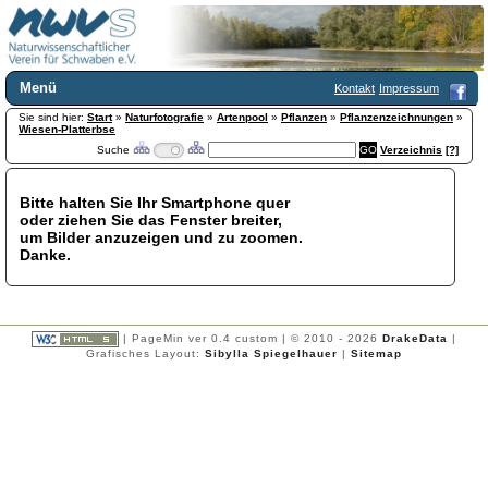
Menü
Kontakt
Impressum
Sie sind hier:
Home
Start
»
Naturfotografie
»
Artenpool
»
Pflanzen
»
Pflanzenzeichnungen
»
Wiesen-Platterbse
Wir über uns
Suche
Verzeichnis
[?]
Satzung
+
Mitglied werden
Bitte halten Sie Ihr Smartphone quer
Chronik
oder ziehen Sie das Fenster breiter,
Publikationen
+
um Bilder anzuzeigen und zu zoomen.
Danke.
Programm
Kontakt
Gästebuch
Links
| PageMin ver 0.4 custom | © 2010 - 2026
DrakeData
|
Grafisches Layout:
Sibylla Spiegelhauer
|
Sitemap
Licca liber
Newsletter
Impressum
Datenschutzerklärung
Botanik
+