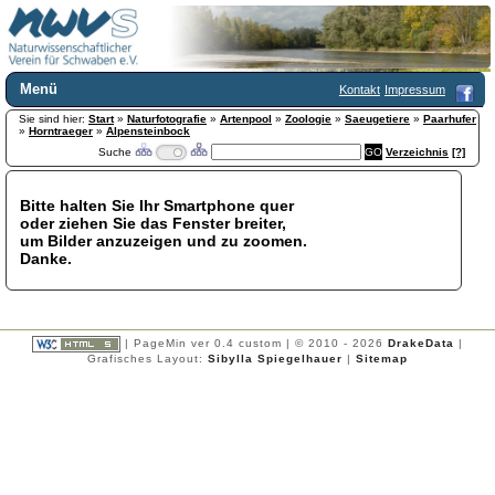
Menü
Kontakt
Impressum
Sie sind hier:
Home
Start
»
Naturfotografie
»
Artenpool
»
Zoologie
»
Saeugetiere
»
Paarhufer
»
Horntraeger
»
Alpensteinbock
Wir über uns
Suche
Verzeichnis
[?]
Satzung
+
Mitglied werden
Bitte halten Sie Ihr Smartphone quer
Chronik
oder ziehen Sie das Fenster breiter,
Publikationen
+
um Bilder anzuzeigen und zu zoomen.
Danke.
Programm
Kontakt
Gästebuch
Links
| PageMin ver 0.4 custom | © 2010 - 2026
DrakeData
|
Grafisches Layout:
Sibylla Spiegelhauer
|
Sitemap
Licca liber
Newsletter
Impressum
Datenschutzerklärung
Botanik
+