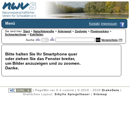
Menü
Kontakt
Impressum
Sie sind hier:
Home
Start
»
Naturfotografie
»
Artenpool
»
Zoologie
»
Fluginsekten
»
Schmetterlinge
»
Edelfalter
Wir über uns
Suche
Verzeichnis
[?]
Satzung
+
Mitglied werden
Bitte halten Sie Ihr Smartphone quer
Chronik
oder ziehen Sie das Fenster breiter,
Publikationen
+
um Bilder anzuzeigen und zu zoomen.
Danke.
Programm
Kontakt
Gästebuch
Links
| PageMin ver 0.4 custom | © 2010 - 2026
DrakeData
|
Grafisches Layout:
Sibylla Spiegelhauer
|
Sitemap
Licca liber
Newsletter
Impressum
Datenschutzerklärung
Botanik
+