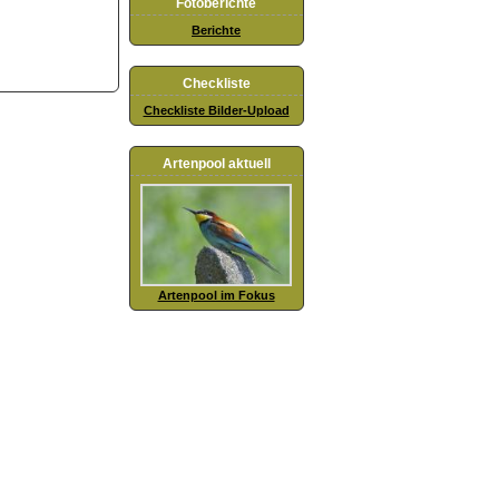
Fotoberichte
Berichte
Checkliste
Checkliste Bilder-Upload
Artenpool aktuell
Artenpool im Fokus