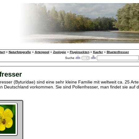
tart
»
Naturfotografie
»
Artenpool
»
Zoologie
»
Fluginsekten
»
Kaefer
»
Bluetenfresser
Suche
fresser
fresser (Byturidae) sind eine sehr kleine Familie mit welt­weit ca. 25 Ar
in Deutschland vorkommen. Sie sind Pollenfresser, man findet sie auf 