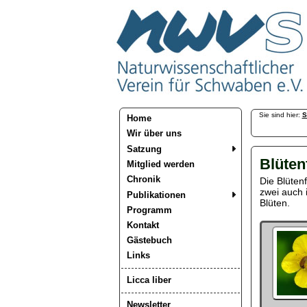
Sie sind hier:
S
Home
Wir über uns
Satzung
Blüten
Mitglied werden
Chronik
Die Blüten­
zwei auch 
Publikationen
Blüten.
Programm
Kontakt
Gästebuch
Links
Licca liber
Newsletter