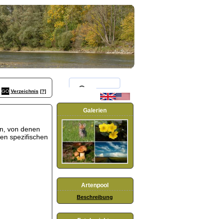
Verzeichnis
[?]
Galerien
ten, von denen
den spezifischen
Artenpool
Beschreibung