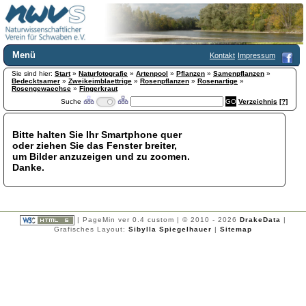
Menü
Kontakt
Impressum
Sie sind hier:
Home
Start
»
Naturfotografie
»
Artenpool
»
Pflanzen
»
Samenpflanzen
»
Bedecktsamer
»
Zweikeimblaettrige
»
Rosenpflanzen
»
Rosenartige
»
Wir über uns
Rosengewaechse
»
Fingerkraut
Suche
Verzeichnis
[?]
Satzung
+
Mitglied werden
Chronik
Bitte halten Sie Ihr Smartphone quer
oder ziehen Sie das Fenster breiter,
Publikationen
+
um Bilder anzuzeigen und zu zoomen.
Programm
Danke.
Kontakt
Gästebuch
Links
| PageMin ver 0.4 custom | © 2010 - 2026
DrakeData
|
Licca liber
Grafisches Layout:
Sibylla Spiegelhauer
|
Sitemap
Newsletter
Impressum
Datenschutzerklärung
Botanik
+