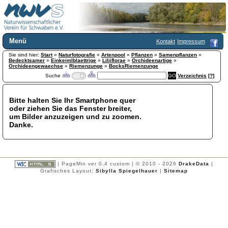
Menü
Kontakt
Impressum
Sie sind hier:
Home
Start
»
Naturfotografie
»
Artenpool
»
Pflanzen
»
Samenpflanzen
»
Bedecktsamer
»
Einkeimlblaettrige
»
Liliiflorae
»
Orchideenartige
»
Wir über uns
Orchideengewaechse
»
Riemenzunge
»
BocksRiemenzunge
Suche
Verzeichnis
[?]
Satzung
+
Mitglied werden
Chronik
Bitte halten Sie Ihr Smartphone quer
oder ziehen Sie das Fenster breiter,
Publikationen
+
um Bilder anzuzeigen und zu zoomen.
Programm
Danke.
Kontakt
Gästebuch
Links
| PageMin ver 0.4 custom | © 2010 - 2026
DrakeData
|
Licca liber
Grafisches Layout:
Sibylla Spiegelhauer
|
Sitemap
Newsletter
Impressum
Datenschutzerklärung
Botanik
+