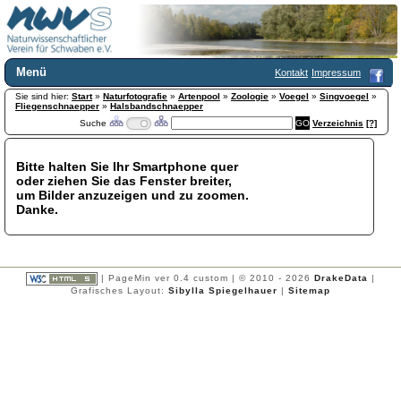
Menü
Kontakt
Impressum
Sie sind hier:
Home
Start
»
Naturfotografie
»
Artenpool
»
Zoologie
»
Voegel
»
Singvoegel
»
Fliegenschnaepper
»
Halsbandschnaepper
Wir über uns
Suche
Verzeichnis
[?]
Satzung
+
Mitglied werden
Bitte halten Sie Ihr Smartphone quer
Chronik
oder ziehen Sie das Fenster breiter,
Publikationen
+
um Bilder anzuzeigen und zu zoomen.
Danke.
Programm
Kontakt
Gästebuch
Links
| PageMin ver 0.4 custom | © 2010 - 2026
DrakeData
|
Grafisches Layout:
Sibylla Spiegelhauer
|
Sitemap
Licca liber
Newsletter
Impressum
Datenschutzerklärung
Botanik
+