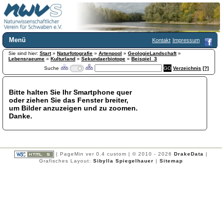
Menü
Kontakt
Impressum
Sie sind hier:
Home
Start
»
Naturfotografie
»
Artenpool
»
GeologieLandschaft
»
Lebensraeume
»
Kulturland
»
Sekundaerbiotope
»
Beispiel_3
Wir über uns
Suche
Verzeichnis
[?]
Satzung
+
Mitglied werden
Bitte halten Sie Ihr Smartphone quer
Chronik
oder ziehen Sie das Fenster breiter,
Publikationen
+
um Bilder anzuzeigen und zu zoomen.
Danke.
Programm
Kontakt
Gästebuch
Links
| PageMin ver 0.4 custom | © 2010 - 2026
DrakeData
|
Grafisches Layout:
Sibylla Spiegelhauer
|
Sitemap
Licca liber
Newsletter
Impressum
Datenschutzerklärung
Botanik
+