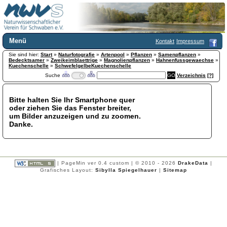
Menü
Kontakt
Impressum
Sie sind hier:
Home
Start
»
Naturfotografie
»
Artenpool
»
Pflanzen
»
Samenpflanzen
»
Bedecktsamer
»
Zweikeimblaettrige
»
Magnolienpflanzen
»
Hahnenfussgewaechse
»
Wir über uns
Kuechenschelle
»
SchwefelgelbeKuechenschelle
Suche
Verzeichnis
[?]
Satzung
+
Mitglied werden
Chronik
Bitte halten Sie Ihr Smartphone quer
oder ziehen Sie das Fenster breiter,
Publikationen
+
um Bilder anzuzeigen und zu zoomen.
Programm
Danke.
Kontakt
Gästebuch
Links
| PageMin ver 0.4 custom | © 2010 - 2026
DrakeData
|
Licca liber
Grafisches Layout:
Sibylla Spiegelhauer
|
Sitemap
Newsletter
Impressum
Datenschutzerklärung
Botanik
+